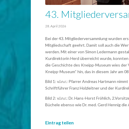
43. Mitgliedervers
28. April 2026
Bei der 43. Mitgliederversammlung wurden erst
Mitgliedschaft geehrt. Damit soll auch die We
werden. Mit einer von Simon Ledermann gestal
Kurdirektorin Herd überreicht wurde, konnten
die Geschichte des Kneipp-Museum wies der Vo
Kneipp-Museum“ hin, das in diesem Jahr am 08
Bild 1: v.l.n.r.: Pfarrer Andreas Hartmann nimm
Schriftführer Franz Holzleitner und der Kurdir
Bild 2: v.l.n.r.: Dr. Hans-Horst Fröhlich, 2.Vo
Büchele ebenso wie Dr. med. Gerd Hennig die A
Eintrag teilen