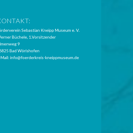
KONTAKT:
örderverein Sebastian Kneipp Museum e. V.
erner Büchele, 1.Vorsitzender
lmenweg 9
6825 Bad Wörishofen
-Mail:
info@foerderkreis-kneippmuseum.de