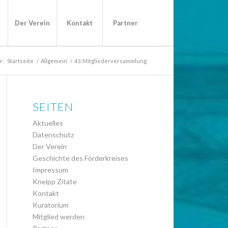
s
Der Verein
Kontakt
Partner
r:
Startseite
/
Allgemein
/
43. Mitgliederversammlung
SEITEN
Aktuelles
Datenschutz
Der Verein
Geschichte des Förderkreises
Impressum
Kneipp Zitate
Kontakt
Kuratorium
Mitglied werden