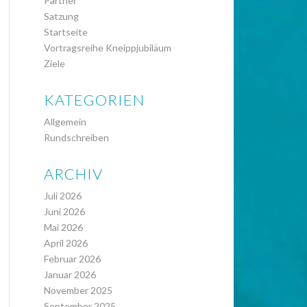
Partner
Satzung
Startseite
Vortragsreihe Kneippjubiläum
Ziele
KATEGORIEN
Allgemein
Rundschreiben
ARCHIV
Juli 2026
Juni 2026
Mai 2026
April 2026
Februar 2026
Januar 2026
November 2025
September 2025