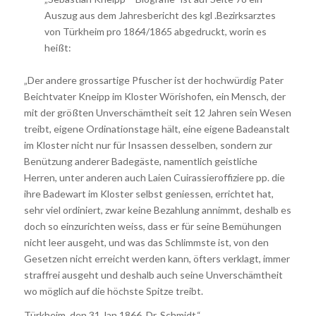
Auszug aus dem Jahresbericht des kgl .Bezirksarztes
von Türkheim pro 1864/1865 abgedruckt, worin es
heißt:
„Der andere grossartige Pfuscher ist der hochwürdig Pater
Beichtvater Kneipp im Kloster Wörishofen, ein Mensch, der
mit der größten Unverschämtheit seit 12 Jahren sein Wesen
treibt, eigene Ordinationstage hält, eine eigene Badeanstalt
im Kloster nicht nur für Insassen desselben, sondern zur
Benützung anderer Badegäste, namentlich geistliche
Herren, unter anderen auch Laien Cuirassieroffiziere pp. die
ihre Badewart im Kloster selbst geniessen, errichtet hat,
sehr viel ordiniert, zwar keine Bezahlung annimmt, deshalb es
doch so einzurichten weiss, dass er für seine Bemühungen
nicht leer ausgeht, und was das Schlimmste ist, von den
Gesetzen nicht erreicht werden kann, öfters verklagt, immer
straffrei ausgeht und deshalb auch seine Unverschämtheit
wo möglich auf die höchste Spitze treibt.
Türkheim, den 31.Jan.1866. Dr. Schmidt.“