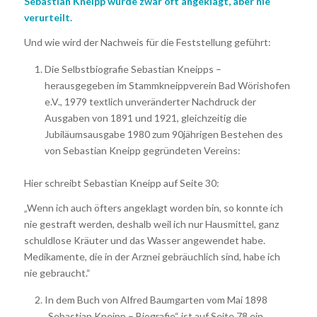
Sebastian Kneipp wurde zwar oft angeklagt, aber nie
verurteilt.
Und wie wird der Nachweis für die Feststellung geführt:
Die Selbstbiografie Sebastian Kneipps –
herausgegeben im Stammkneippverein Bad Wörishofen
e.V., 1979 textlich unveränderter Nachdruck der
Ausgaben von 1891 und 1921, gleichzeitig die
Jubiläumsausgabe 1980 zum 90jährigen Bestehen des
von Sebastian Kneipp gegründeten Vereins:
Hier schreibt Sebastian Kneipp auf Seite 30:
„Wenn ich auch öfters angeklagt worden bin, so konnte ich
nie gestraft werden, deshalb weil ich nur Hausmittel, ganz
schuldlose Kräuter und das Wasser angewendet habe.
Medikamente, die in der Arznei gebräuchlich sind, habe ich
nie gebraucht.“
In dem Buch von Alfred Baumgarten vom Mai 1898
„Sebastian Kneipp – Biografie“ ist auf Seite 78 ein