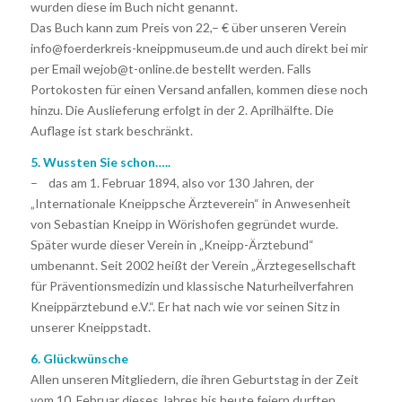
wurden diese im Buch nicht genannt.
Das Buch kann zum Preis von 22,– € über unseren Verein
info@foerderkreis-kneippmuseum.de und auch direkt bei mir
per Email wejob@t-online.de bestellt werden. Falls
Portokosten für einen Versand anfallen, kommen diese noch
hinzu. Die Auslieferung erfolgt in der 2. Aprilhälfte. Die
Auflage ist stark beschränkt.
5. Wussten Sie schon…..
– das am 1. Februar 1894, also vor 130 Jahren, der
„Internationale Kneippsche Ärzteverein“ in Anwesenheit
von Sebastian Kneipp in Wörishofen gegründet wurde.
Später wurde dieser Verein in „Kneipp-Ärztebund“
umbenannt. Seit 2002 heißt der Verein „Ärztegesellschaft
für Präventionsmedizin und klassische Naturheilverfahren
Kneippärztebund e.V.“. Er hat nach wie vor seinen Sitz in
unserer Kneippstadt.
6. Glückwünsche
Allen unseren Mitgliedern, die ihren Geburtstag in der Zeit
vom 10. Februar dieses Jahres bis heute feiern durften,