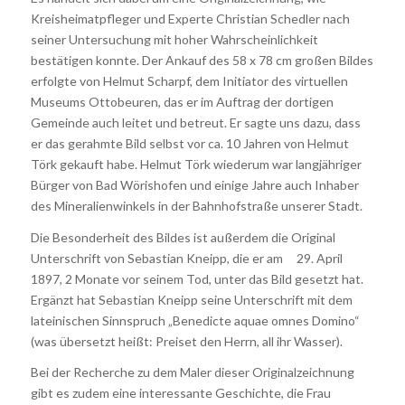
Kreisheimatpfleger und Experte Christian Schedler nach
seiner Untersuchung mit hoher Wahrscheinlichkeit
bestätigen konnte. Der Ankauf des 58 x 78 cm großen Bildes
erfolgte von Helmut Scharpf, dem Initiator des virtuellen
Museums Ottobeuren, das er im Auftrag der dortigen
Gemeinde auch leitet und betreut. Er sagte uns dazu, dass
er das gerahmte Bild selbst vor ca. 10 Jahren von Helmut
Törk gekauft habe. Helmut Törk wiederum war langjähriger
Bürger von Bad Wörishofen und einige Jahre auch Inhaber
des Mineralienwinkels in der Bahnhofstraße unserer Stadt.
Die Besonderheit des Bildes ist außerdem die Original
Unterschrift von Sebastian Kneipp, die er am 29. April
1897, 2 Monate vor seinem Tod, unter das Bild gesetzt hat.
Ergänzt hat Sebastian Kneipp seine Unterschrift mit dem
lateinischen Sinnspruch „Benedicte aquae omnes Domino“
(was übersetzt heißt: Preiset den Herrn, all ihr Wasser).
Bei der Recherche zu dem Maler dieser Originalzeichnung
gibt es zudem eine interessante Geschichte, die Frau