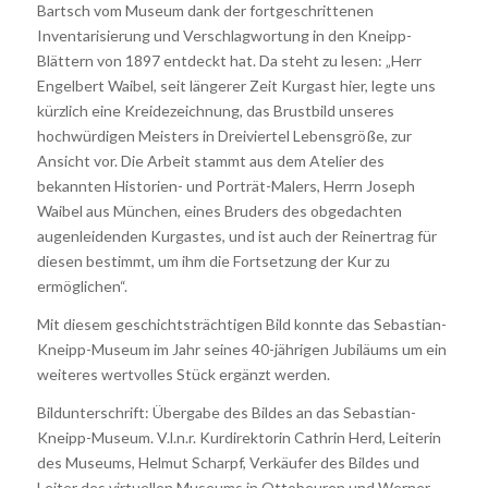
Bartsch vom Museum dank der fortgeschrittenen
Inventarisierung und Verschlagwortung in den Kneipp-
Blättern von 1897 entdeckt hat. Da steht zu lesen: „Herr
Engelbert Waibel, seit längerer Zeit Kurgast hier, legte uns
kürzlich eine Kreidezeichnung, das Brustbild unseres
hochwürdigen Meisters in Dreiviertel Lebensgröße, zur
Ansicht vor. Die Arbeit stammt aus dem Atelier des
bekannten Historien- und Porträt-Malers, Herrn Joseph
Waibel aus München, eines Bruders des obgedachten
augenleidenden Kurgastes, und ist auch der Reinertrag für
diesen bestimmt, um ihm die Fortsetzung der Kur zu
ermöglichen“.
Mit diesem geschichtsträchtigen Bild konnte das Sebastian-
Kneipp-Museum im Jahr seines 40-jährigen Jubiläums um ein
weiteres wertvolles Stück ergänzt werden.
Bildunterschrift: Übergabe des Bildes an das Sebastian-
Kneipp-Museum. V.l.n.r. Kurdirektorin Cathrin Herd, Leiterin
des Museums, Helmut Scharpf, Verkäufer des Bildes und
Leiter des virtuellen Museums in Ottobeuren und Werner