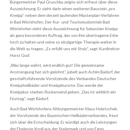
Bürgermeister Paul Gruschka zeigte sich erfreut über diese
Auszeichnung. Er sieht darin einen weiteren Baustein „pro
Kneipp“ neben dem derzeit laufenden Masterplan-Verfahren
in Bad Wörishofen. Der Kur- und Tourismusbetrieb Bad
Wörishofen sieht diese Auszeichnung für Sebastian Kneipp
als ganz besonderen Auftrag, das von ihm übertragene Erbe
hoch zu halten und seine so einzigartige Therapie weiter in
die Welt zu tragen. „Es erfüllt uns mit Stolz“, sagt Kurdirektor
Horst Graf.
„Was lange währt, wird endlich gut! Die gemeinsame
Anstrengung hat sich gelohnt“, jubelt auch Achim Bädorf, der
geschäftsführende Vorsitzende des Verbandes Deutscher
Kneippheilbäder und Kneippkurorte. Das werde der
Kneippkur starken Rückenwind geben. „Das ist wirklich ein
Festtag“, sagt Bädorf.
Auch Bad Wörishofens Altbürgermeister Klaus Holetschek,
der Vorsitzende des Bayerischen Heilbäderverbandes, freut
sich über die Entscheidung. Er würdigt auch die Leistungen
der Eheleute Knoll aus der Steiermark und von Egon